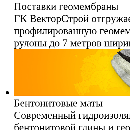
Поставки геомембраны
ГК ВекторСтрой отгружае
профилированную геомемб
рулоны до 7 метров шири
Бентонитовые маты
Современный гидроизоля
бентонитовой глины и гео