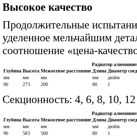
Высокое качество
Продолжительные испытания
уделенное мельчайшим детал
соотношение «цена-качество
Радиатор алюминие
Глубина
Высота
Межосевое расстояние
Длина
Диаметр сое
мм
мм
мм
мм
дюйм
96
273
200
80
1
Секционность: 4, 6, 8, 10, 1
Радиатор алюминие
Глубина
Высота
Межосевое расстояние
Длина
Диаметр сое
мм
мм
мм
мм
дюйм
96
583
500
80
1