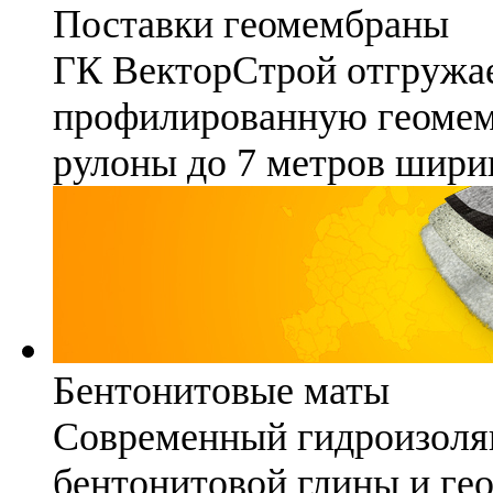
Поставки геомембраны
ГК ВекторСтрой отгружае
профилированную геомемб
рулоны до 7 метров шири
Бентонитовые маты
Современный гидроизоля
бентонитовой глины и гео