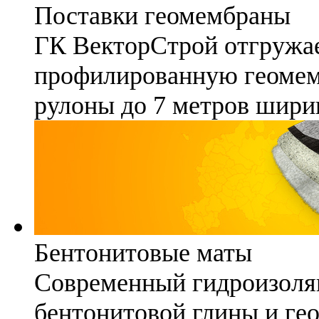
Поставки геомембраны
ГК ВекторСтрой отгружае
профилированную геомемб
рулоны до 7 метров шири
Бентонитовые маты
Современный гидроизоля
бентонитовой глины и гео