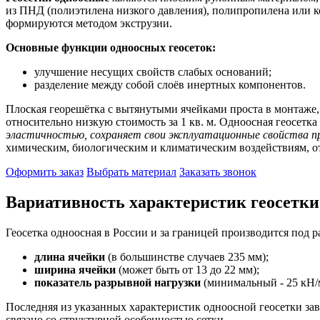
из ПНД (полиэтилена низкого давления), полипропилена или 
формируются методом экструзии.
Основные функции одноосных геосеток:
улучшение несущих свойств слабых оснований;
разделение между собой слоёв инертных компонентов.
Плоская георешётка с вытянутыми ячейками проста в монтаже
относительно низкую стоимость за 1 кв. м. Одноосная геосетка
эластичностью, сохраняет свои эксплуатационные свойства п
химическим, биологическим и климатическим воздействиям, о
Оформить заказ
Выбрать материал
Заказать звонок
Вариативность характеристик геосетки
Геосетка одноосная в России и за границей производится под
длина ячейки
(в большинстве случаев 235 мм);
ширина ячейки
(может быть от 13 до 22 мм);
показатель разрывной нагрузки
(минимальный - 25 кН/м
Последняя из указанных характеристик одноосной геосетки зав
связано со структурной особенностью сетки.