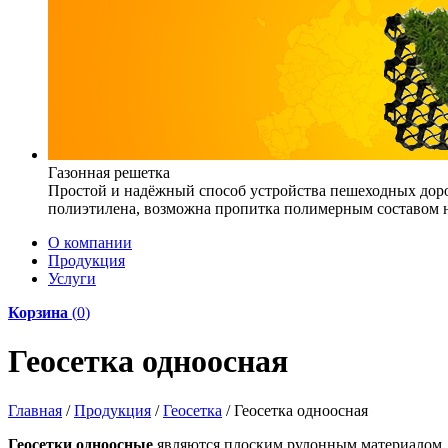
Газонная решетка
Простой и надёжный способ устройства пешеходных доро
полиэтилена, возможна пропитка полимерным составом на
О компании
Продукция
Услуги
Корзина
(
0
)
Геосетка одноосная
Главная
/
Продукция
/
Геосетка
/
Геосетка одноосная
Геосетки одноосные
являются плоским рулонным материалом, 