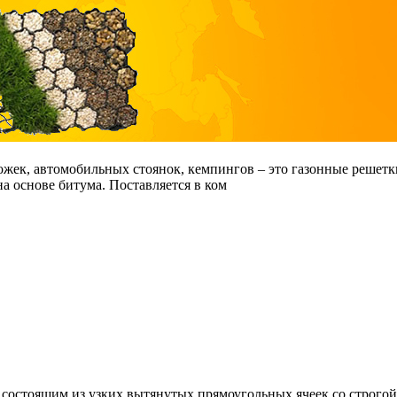
жек, автомобильных стоянок, кемпингов – это газонные решетк
 основе битума. Поставляется в ком
состоящим из узких вытянутых прямоугольных ячеек со строгой