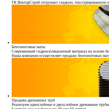
ГК ВекторСтрой отгружает гладкую, текстурированную 
Бентонитовые маты
Современный гидроизоляционный материал на основе бен
Наша компания осуществляет продажу бентонитовых мато
Продажа дренажных труб
Реализуем однослойные и двухслойные дренажные трубы (
6 метров, так и в бухтах по 40 или 50 метров.