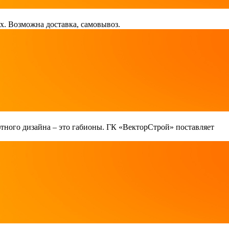
х. Возможна доставка, самовывоз.
тного дизайна – это габионы. ГК «ВекторСтрой» поставляет