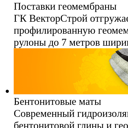
Поставки геомембраны
ГК ВекторСтрой отгружае
профилированную геомемб
рулоны до 7 метров шири
Бентонитовые маты
Современный гидроизоля
бентонитовой глины и гео