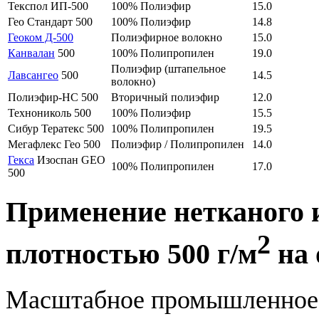
Текспол ИП-500
100% Полиэфир
15.0
Гео Стандарт 500
100% Полиэфир
14.8
Геоком Д-500
Полиэфирное волокно
15.0
Канвалан
500
100% Полипропилен
19.0
Полиэфир (штапельное
Лавсангео
500
14.5
волокно)
Полиэфир-НС 500
Вторичный полиэфир
12.0
Технониколь 500
100% Полиэфир
15.5
Сибур Тератекс 500
100% Полипропилен
19.5
Мегафлекс Гео 500
Полиэфир / Полипропилен
14.0
Гекса
Изоспан GEO
100% Полипропилен
17.0
500
Применение нетканого 
2
плотностью 500 г/м
на 
Масштабное промышленное и